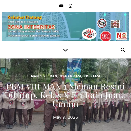
MAN 1 SLEMAN
,
ORGANISASI
,
PRESTASI
PBM VIII MAN 1 Sleman Resmi
Ditutup, Kelas X E 1 Raih Juara
Umum
May 9, 2025