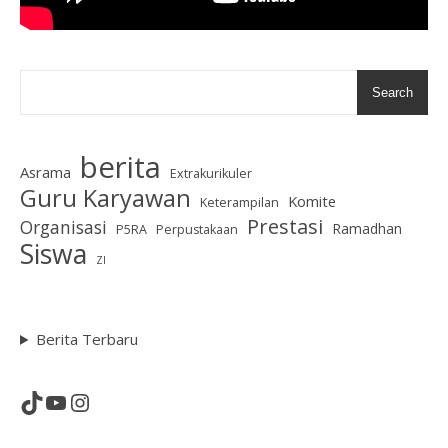
Search
berita
Asrama
Extrakurikuler
Guru Karyawan
Komite
Keterampilan
Prestasi
Organisasi
Ramadhan
P5RA
Perpustakaan
Siswa
ZI
Berita Terbaru
TikTok
YouTube
Instagram