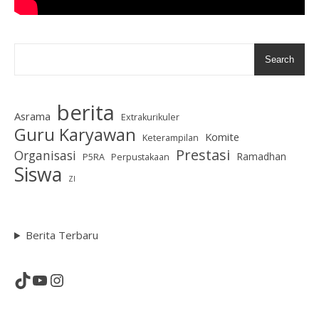
Search
berita
Asrama
Extrakurikuler
Guru Karyawan
Komite
Keterampilan
Prestasi
Organisasi
Ramadhan
P5RA
Perpustakaan
Siswa
ZI
Berita Terbaru
TikTok
YouTube
Instagram