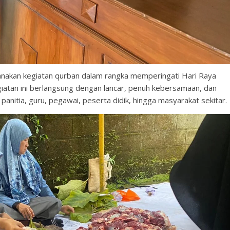
akan kegiatan qurban dalam rangka memperingati Hari Raya
iatan ini berlangsung dengan lancar, penuh kebersamaan, dan
panitia, guru, pegawai, peserta didik, hingga masyarakat sekitar.