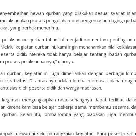
enyembelihan hewan qurban yang dilakukan sesuai syariat Isla
h melaksanakan proses pengolahan dan pengemasan daging qurb
rakat yang berhak menerima.
 pelaksanaan qurban tahun ini menjadi momentum penting unt
“Melalui kegiatan qurban ini, kami ingin menanamkan nilai keikhlasa
serta didik. Mereka tidak hanya belajar tentang ibadah qurb
lam proses pelaksanaannya,” ujarnya.
ah qurban, kegiatan ini juga dimeriahkan dengan berbagai lom
kreativitas. Di antaranya adalah lomba memasak olahan dagi
 antusias oleh peserta didik dan warga madrasah.
i kegiatan mengungkapkan rasa senangnya dapat terlibat dal
esan karena kami bisa belajar bekerja sama, membantu sesama, d
 qurban. Selain itu, lomba-lomba yang diadakan juga membu
pak mewarnai seluruh rangkaian kegiatan. Para peserta sali