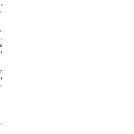
al
an
am
ta
ai
us
an
ya
an
ts