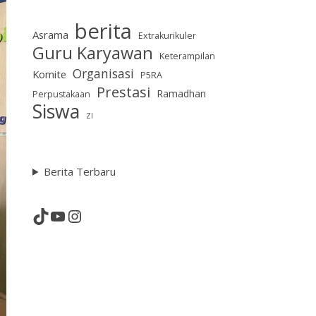
berita
Asrama
Extrakurikuler
Guru Karyawan
Keterampilan
Organisasi
Komite
P5RA
Prestasi
Ramadhan
Perpustakaan
Siswa
ZI
Berita Terbaru
TikTok
YouTube
Instagram