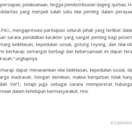
 persiapan, pelaksanaan, hingga pendistribusian daging qurban. H
idaritas yang menjadi salah satu nilai penting dalam peraya
Pd.I., mengapresiasi partisipasi seluruh pihak yang terlibat dal
kan sarana pendidikan karakter yang sangat penting bagi peser
ntang keikhlasan, kepedulian sosial, gotong royong, dan nilai-nil
ami berharap semangat berbagi dan kebersamaan ini dapat ter
rasah,” ungkapnya.
rharap dapat menanamkan nilai keikhlasan, kepedulian sosial, d
rga madrasah. Dengan demikian, makna berqurban tidak han
Allah SWT, tetapi juga sebagai sarana mempererat hubung
maan dalam kehidupan bermasyarakat. Hns
0 Commen