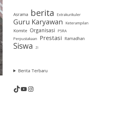
berita
Asrama
Extrakurikuler
Guru Karyawan
Keterampilan
Organisasi
Komite
P5RA
Prestasi
Ramadhan
Perpustakaan
Siswa
ZI
Berita Terbaru
TikTok
YouTube
Instagram