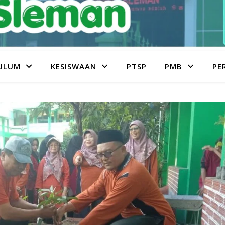
ULUM
KESISWAAN
PTSP
PMB
PE