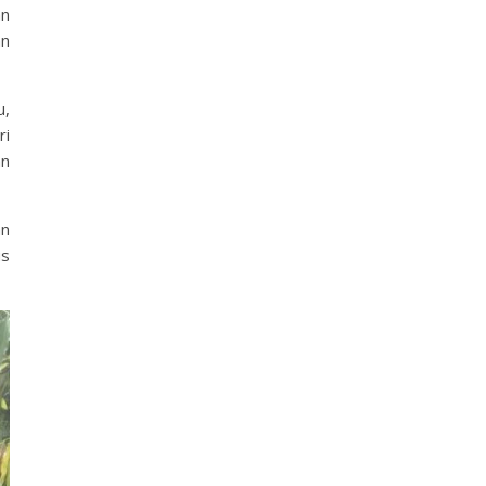
an
an
u,
ri
an
an
us