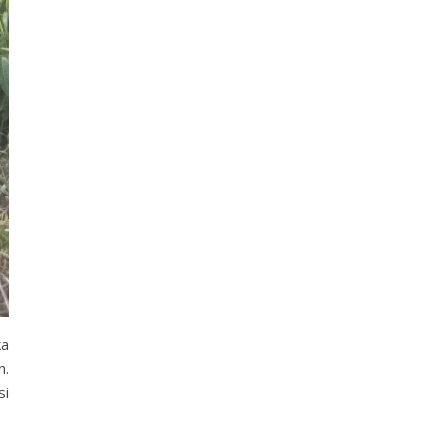
ka
n.
si