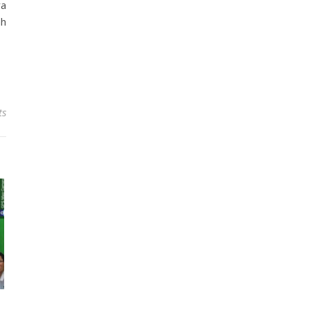
ya
ah
ts