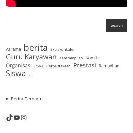
Search
berita
Asrama
Extrakurikuler
Guru Karyawan
Komite
Keterampilan
Prestasi
Organisasi
Ramadhan
P5RA
Perpustakaan
Siswa
ZI
Berita Terbaru
TikTok
YouTube
Instagram